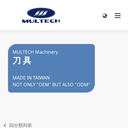
MULTECH Machinery
刀 具
MADE IN TAIWAN
NOT ONLY "OEM" BUT ALSO "ODM"
回分類列表