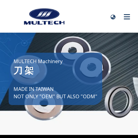
MULTECH Machinery
刀 架
MADE IN TAIWAN
NOT ONLY "OEM" BUT ALSO "ODM"