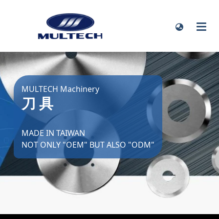
MULTECH Machinery
刀 具
MADE IN TAIWAN
NOT ONLY "OEM" BUT ALSO "ODM"