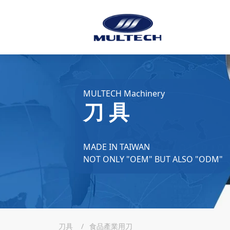
MULTECH Machinery
刀 具
MADE IN TAIWAN
NOT ONLY "OEM" BUT ALSO "ODM"
刀具
食品產業用刀