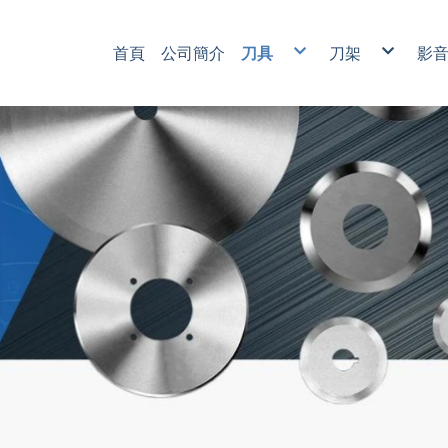
首頁
公司簡介
刀具
刀架
影
薄膜分條用刀
壓切式氣動刀
鎢鋼分切刀
輔助產品
紙產業用刀
包裝產業用刀
塑膠產業用刀
食品產業用刀