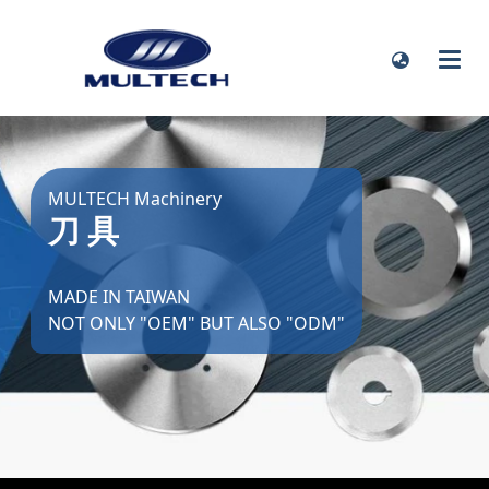
MULTECH Machinery
刀 具
MADE IN TAIWAN
NOT ONLY "OEM" BUT ALSO "ODM"